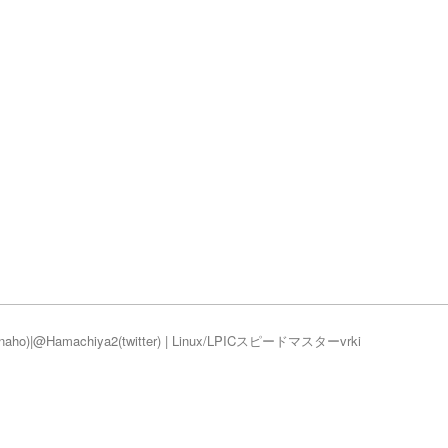
naho
)|
@Hamachiya2(twitter)
|
Linux/LPICスピードマスター
vr
ki