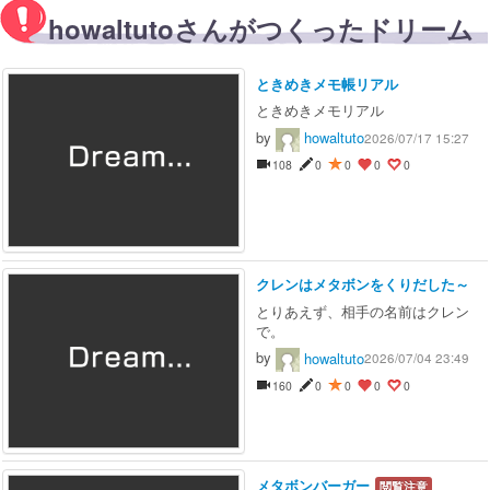
howaltutoさんがつくったドリーム
ときめきメモ帳リアル
ときめきメモリアル
by
howaltuto
2026/07/17 15:27
108
0
0
0
0
クレンはメタボンをくりだした～
とりあえず、相手の名前はクレン
で。
by
howaltuto
2026/07/04 23:49
160
0
0
0
0
メタボンバーガー
閲覧注意