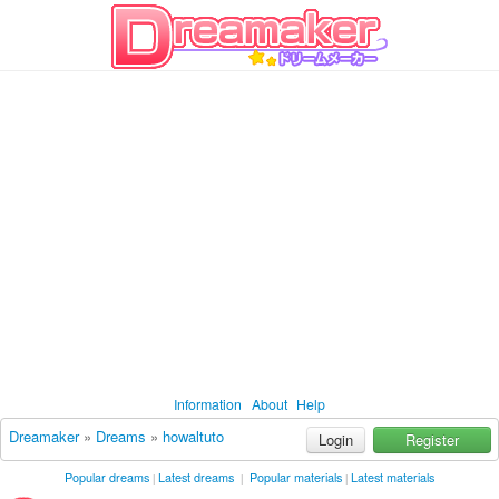
Information
About
Help
Dreamaker
»
Dreams
»
howaltuto
Login
Register
Popular dreams
Latest dreams
Popular materials
Latest materials
|
|
|