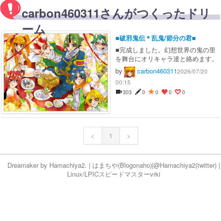
carbon460311さんがつくったドリ
ーム
■破邪鬼伝＊乱鬼/節分の君■
■完成しました。幻想世界の鬼の里
を舞台にオリキャラ達と絡めます。
by
carbon460311
2026/07/20
00:15
303
0
0
0
0
<
1
>
Dreamaker by
Hamachiya2.
|
はまちや
(Blog
onaho
)|
@Hamachiya2(twitter)
|
Linux/LPICスピードマスター
vr
ki