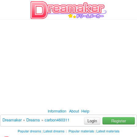
Information
About
Help
Dreamaker
»
Dreams
»
carbon460311
Login
Register
Popular dreams
Latest dreams
Popular materials
Latest materials
|
|
|