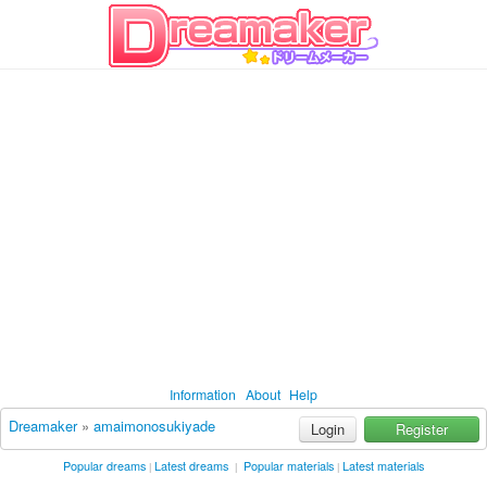
Information
About
Help
Dreamaker
»
amaimonosukiyade
Login
Register
Popular dreams
Latest dreams
Popular materials
Latest materials
|
|
|