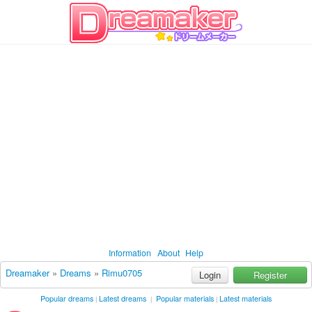
Information
About
Help
Dreamaker
»
Dreams
»
Rimu0705
Login
Register
Popular dreams
Latest dreams
Popular materials
Latest materials
|
|
|