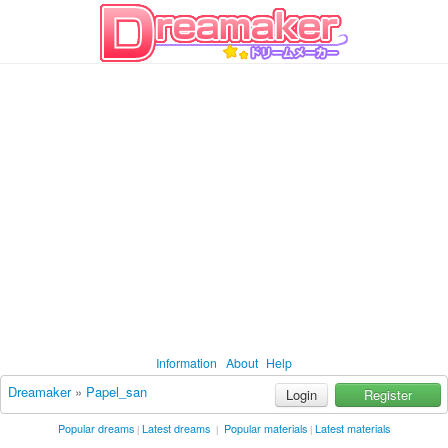
Information
About
Help
Dreamaker
»
Papel_san
Login
Register
Popular dreams
Latest dreams
Popular materials
Latest materials
|
|
|