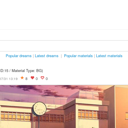
Popular dreams
|
Latest dreams
|
Popular materials
|
Latest materials
ID:15 / Material Type: BG)
8
0
0
07/31 13:19