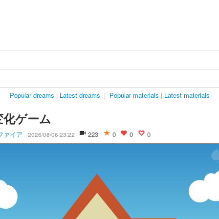
Popular dreams
|
Latest dreams
|
Popular materials
|
Latest materials
変化ゲーム
ファイア
223
0
0
0
2026/08/06 23:22