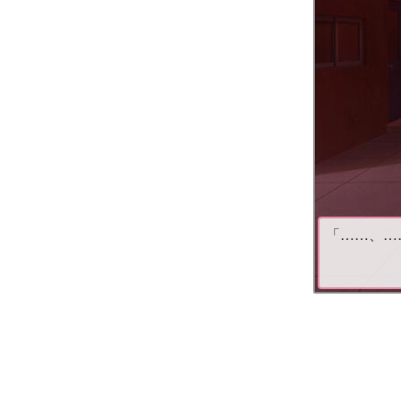
「……、…