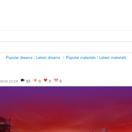
Popular dreams
|
Latest dreams
|
Popular materials
|
Latest materials
33
0
0
0
08/06 20:08