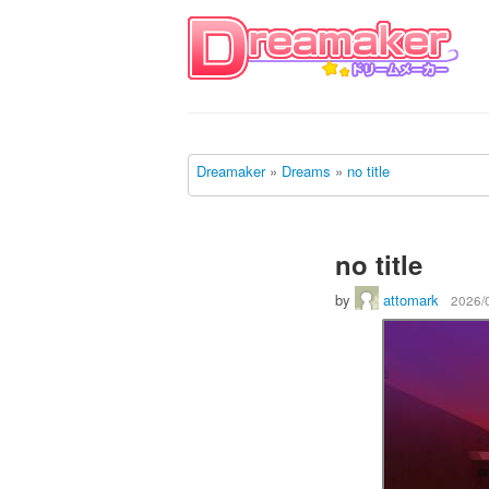
Dreamaker
»
Dreams
»
no title
no title
by
attomark
2026/