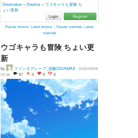
Dreamaker
»
Dreams
»
ウゴキャラも冒険 ち
ょい更新
Login
Register
Popular dreams
Latest dreams
Popular materials
Latest
|
|
|
materials
ウゴキャラも冒険 ちょい更
新
by
ファンタグレープ_炭酸GIGAMAX
2026/08/08
67
0
0
0
02:36