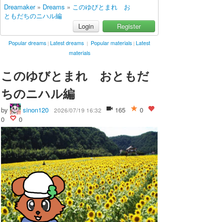
Dreamaker
»
Dreams
»
このゆびとまれ お
ともだちのニハル編
Login
Register
Popular dreams
Latest dreams
Popular materials
Latest
|
|
|
materials
このゆびとまれ おともだ
ちのニハル編
by
sinon120
165
0
2026/07/19 16:32
0
0