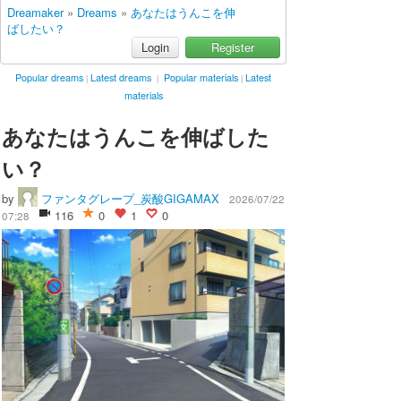
Dreamaker
»
Dreams
»
あなたはうんこを伸
ばしたい？
Login
Register
Popular dreams
Latest dreams
Popular materials
Latest
|
|
|
materials
あなたはうんこを伸ばした
い？
by
ファンタグレープ_炭酸GIGAMAX
2026/07/22
116
0
1
0
07:28