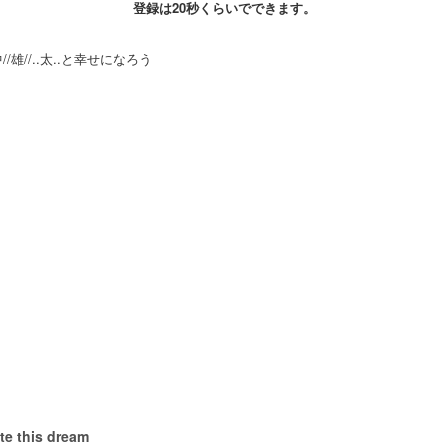
登録は20秒くらいでできます。
/雄//..太..と幸せになろう
te this dream