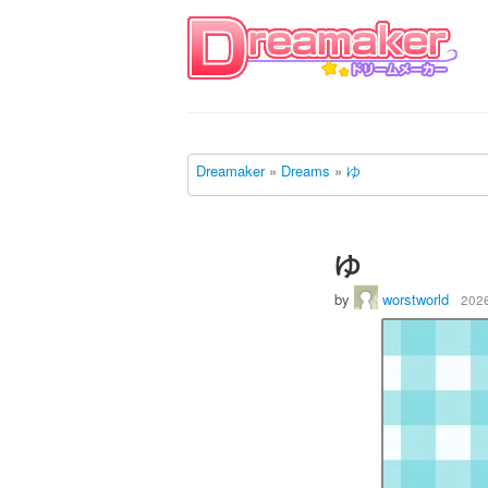
Dreamaker
»
Dreams
»
ゆ
ゆ
by
worstworld
2026