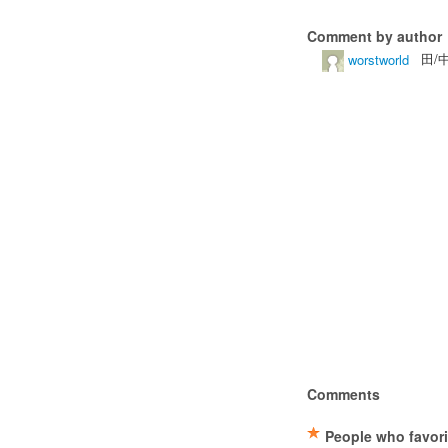
Comment by author
worstworld
田/中/
Comments
People who favori