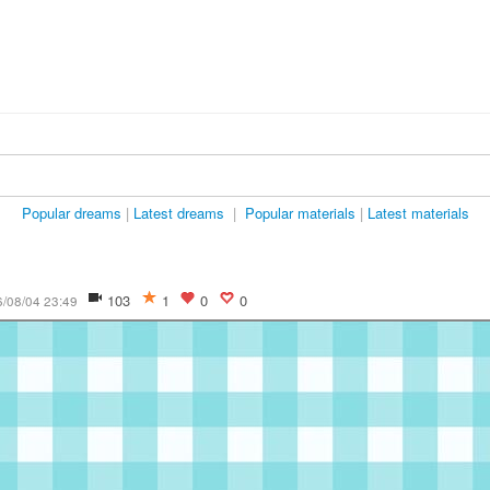
Popular dreams
|
Latest dreams
|
Popular materials
|
Latest materials
103
1
0
0
/08/04 23:49