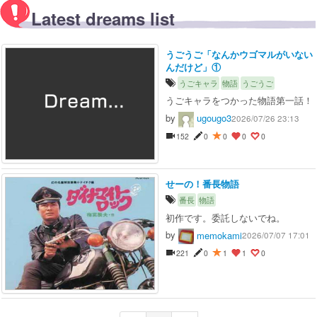
Latest dreams list
うごうご「なんかウゴマルがいない
んだけど」①
うごキャラ
物語
うごうご
うごキャラをつかった物語第一話！
by
ugougo3
2026/07/26 23:13
152
0
0
0
0
せーの！番長物語
番長
物語
初作です。委託しないでね。
by
memokami
2026/07/07 17:01
221
0
1
1
0