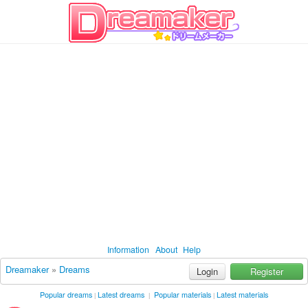
Information
About
Help
Dreamaker
»
Dreams
Login
Register
Popular dreams
Latest dreams
Popular materials
Latest materials
|
|
|